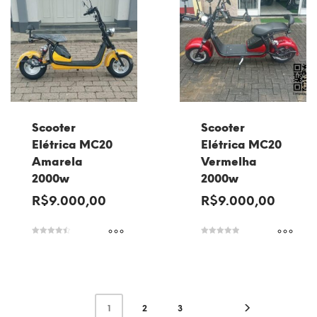
Scooter
Scooter
Elétrica MC20
Elétrica MC20
Amarela
Vermelha
2000w
2000w
R$
9.000,00
R$
9.000,00
Avaliação
Avaliação
4.50
5.00
de 5
de 5
1
2
3