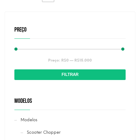
PREÇO
Preço
Preço
Preço:
R$0
—
R$15.000
mínimo
máximo
FILTRAR
MODELOS
Modelos
Scooter Chopper