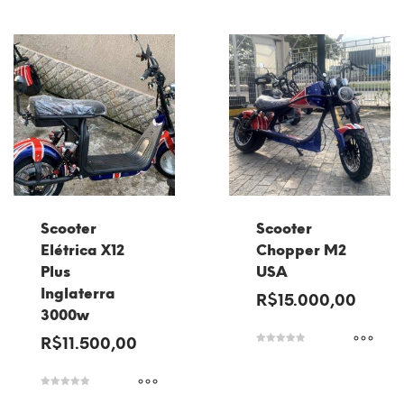
Scooter
Scooter
Elétrica X12
Chopper M2
Plus
USA
Inglaterra
R$
15.000,00
3000w
R$
11.500,00
Avaliação
5.00
de 5
Avaliação
5.00