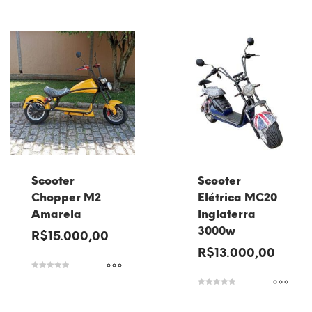
de 5
Scooter
Scooter
Chopper M2
Elétrica MC20
Amarela
Inglaterra
3000w
R$
15.000,00
R$
13.000,00
Avaliação
5.00
de 5
Avaliação
5.00
de 5