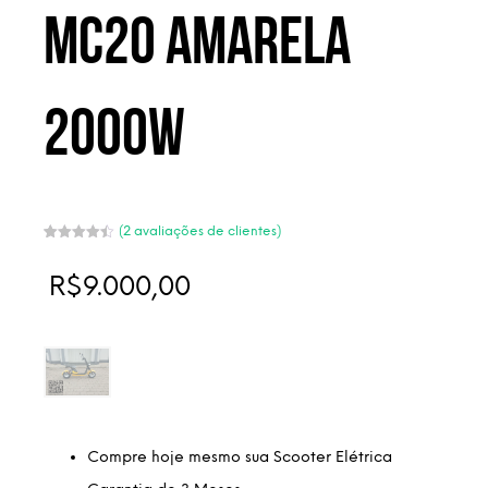
MC20 Amarela
2000w
(
2
avaliações de clientes)
Avaliado
2
como
4.50
de 5, com
R$
9.000,00
baseado
em
avaliações
de
clientes
Compre hoje mesmo sua Scooter Elétrica