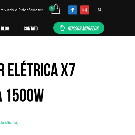
m vindo a Rider Scooter
NOSSOS MODELOS
BLOG
CONTATO
r Elétrica X7
a 1500w
e cliente)