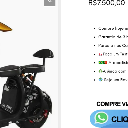
de 5, com
R$
7.500,00
baseado
em
avaliação
de cliente
Compre hoje me
Garantia de 3 
Parcele nos Ca
Faça um Test
Atacadista
A única com 
Seja um Rev