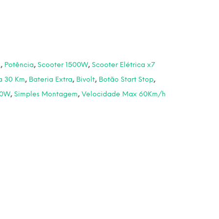
s
,
Potência
,
Scooter 1500W
,
Scooter Elétrica x7
a 30 Km
,
Bateria Extra
,
Bivolt
,
Botão Start Stop
,
00W
,
Simples Montagem
,
Velocidade Max 60Km/h