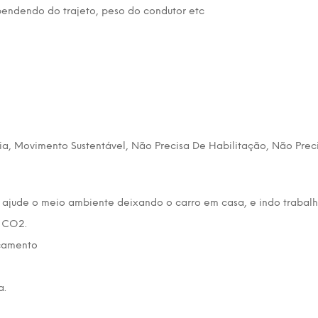
endendo do trajeto, peso do condutor etc
ia, Movimento Sustentável, Não Precisa De Habilitação, Não Pre
 ajude o meio ambiente deixando o carro em casa, e indo trabal
e CO2.
camento
a.