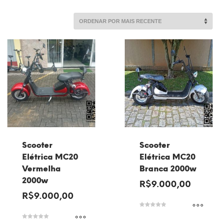
por
mais
recente
Scooter
Scooter
Elétrica MC20
Elétrica MC20
Vermelha
Branca 2000w
2000w
R$
9.000,00
R$
9.000,00
Avaliação
5.00