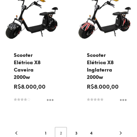
Scooter
Scooter
Elétrica X8
Elétrica X8
Caveira
Inglaterra
2000w
2000w
R$
8.000,00
R$
8.000,00
Avaliação
Avaliação
4.00
5.00
de 5
de 5
1
2
3
4