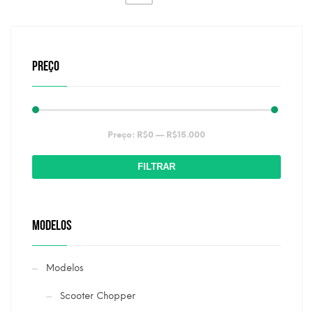
PREÇO
Preço
Preço
Preço:
R$0
—
R$15.000
mínimo
máximo
FILTRAR
MODELOS
Modelos
Scooter Chopper